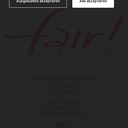
Ausgewählte akzeptieren
Alle akzeptieren
fair!
Kompetenzzentrum OG
Pradler Straße 36
6020 Innsbruck

+43 650 3991100

+43 699 10091120

office@mediation-fair.at

