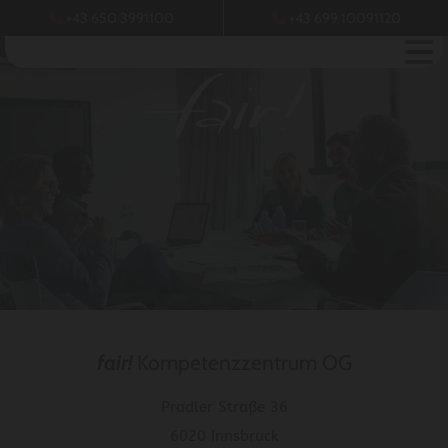
+43 650 3991100
+43 699 10091120


fair!
Kompetenzzentrum OG
Pradler Straße 36
6020 Innsbruck